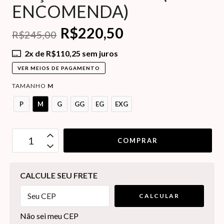
ENCOMENDA)
R$220,50
R$245,00
2
x de
R$110,25
sem juros
VER MEIOS DE PAGAMENTO
TAMANHO
M
P
M
G
GG
EG
EXG
OPÇÕES DE FRETE
CALCULE SEU FRETE
CALCULAR
Não sei meu CEP