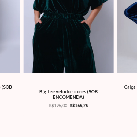
s (SOB
Calça
Big tee veludo - cores (SOB
ENCOMENDA)
R$195,00
R$165,75