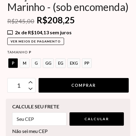
Marinho - (sob encomenda)
R$208,25
R$245,00
2
x de
R$104,13
sem juros
VER MEIOS DE PAGAMENTO
TAMANHO
P
P
M
G
GG
EG
EXG
PP
OPÇÕES DE FRETE
CALCULE SEU FRETE
CALCULAR
Não sei meu CEP