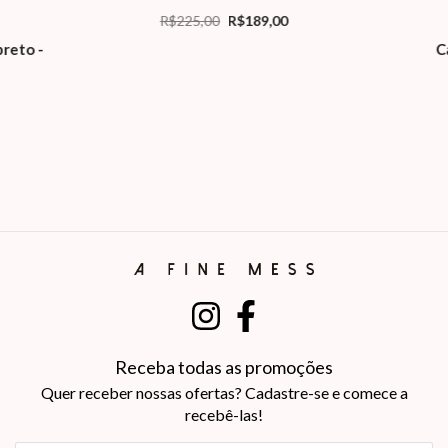
R$225,00
R$189,00
C
preto -
Receba todas as promoções
Quer receber nossas ofertas? Cadastre-se e comece a
recebê-las!