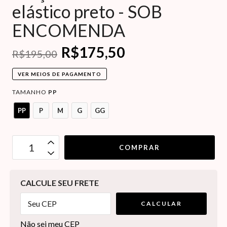
elástico preto - SOB
ENCOMENDA
R$175,50
R$195,00
VER MEIOS DE PAGAMENTO
TAMANHO
PP
PP
P
M
G
GG
OPÇÕES DE FRETE
CALCULE SEU FRETE
CALCULAR
Não sei meu CEP