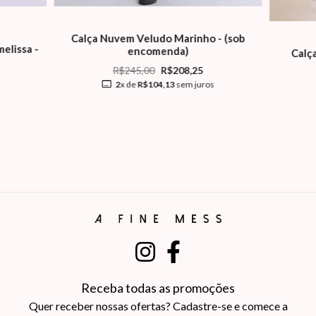
Calça Nuvem Veludo Marinho - (sob
elissa -
encomenda)
Calç
R$245,00
R$208,25
2
x de
R$104,13
sem juros
Receba todas as promoções
Quer receber nossas ofertas? Cadastre-se e comece a