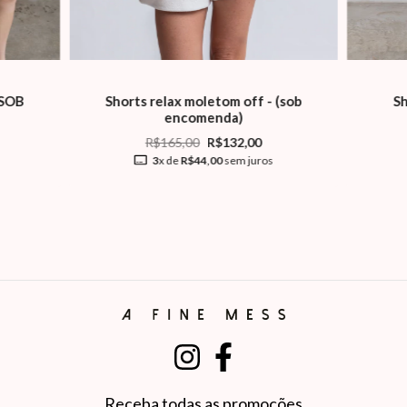
(SOB
Shorts relax moletom off - (sob
Sh
encomenda)
R$165,00
R$132,00
3
x de
R$44,00
sem juros
Receba todas as promoções