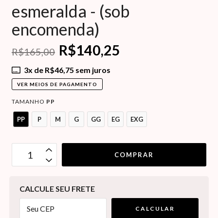
esmeralda - (sob
encomenda)
R$140,25
R$165,00
3
x de
R$46,75
sem juros
VER MEIOS DE PAGAMENTO
TAMANHO
PP
PP
P
M
G
GG
EG
EXG
OPÇÕES DE FRETE
CALCULE SEU FRETE
CALCULAR