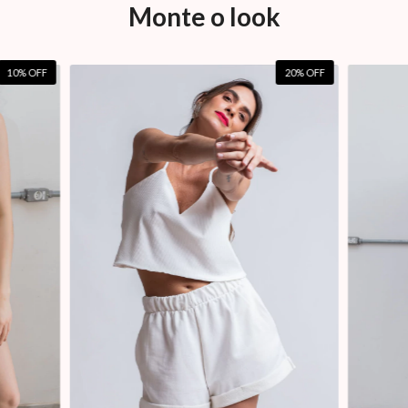
Monte o look
10
% OFF
20
% OFF