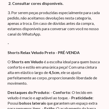
2.
 Consultar cores disponíveis.
3. Por serem peças produzidas especialmente para cada
pedido, não aceitamos devoluções nesta categoria,
apenas a troca. Em caso de dúvidas antes da compra,
estamos disponíveis para conversar com você no nosso
canal do WhatsApp.
-
Shorts Relax Veludo Preto - PRÉ-VENDA
O
Shorts em Veludo
é a escolha ideal para quem busca
conforto e estilo em uma única peça! Com uma cintura
alta em elástico largo de
4,5cm
, ele se ajusta
perfeitamente ao corpo, proporcionando liberdade de
movimento.
Destaques do Produto:
-
Conforto
: O tecido em
veludo é macio e agradável ao toque. -
Praticidade
:
Possui
bolsos laterais
que garantem um espaço extra
para pequenos itens. -
Estilo
: O acabamento da barra