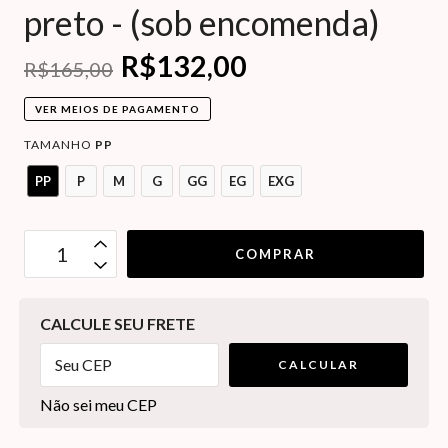
preto - (sob encomenda)
R$132,00
R$165,00
VER MEIOS DE PAGAMENTO
TAMANHO
PP
PP
P
M
G
GG
EG
EXG
OPÇÕES DE FRETE
CALCULE SEU FRETE
CALCULAR
Não sei meu CEP