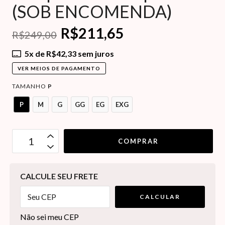
(SOB ENCOMENDA)
R$211,65
R$249,00
5
x de
R$42,33
sem juros
VER MEIOS DE PAGAMENTO
TAMANHO
P
P
M
G
GG
EG
EXG
OPÇÕES DE FRETE
CALCULE SEU FRETE
CALCULAR
Não sei meu CEP