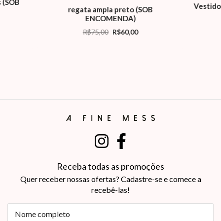
s (SOB
Vestid
regata ampla preto (SOB
ENCOMENDA)
R$75,00
R$60,00
Receba todas as promoções
Quer receber nossas ofertas? Cadastre-se e comece a
recebê-las!