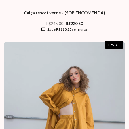
Calça resort verde - (SOB ENCOMENDA)
R$245,00
R$220,50
2
x de
R$110,25
sem juros
10
% OFF