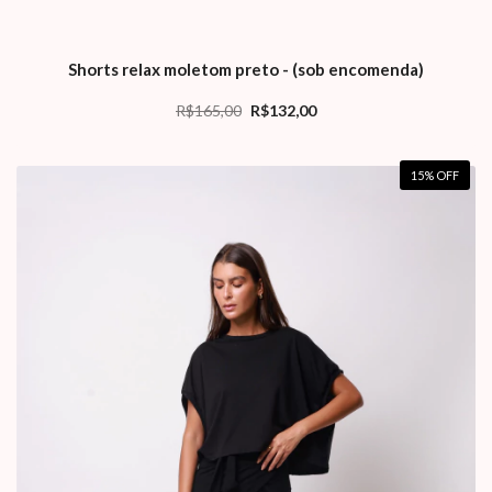
Shorts relax moletom preto - (sob encomenda)
R$165,00
R$132,00
15
% OFF