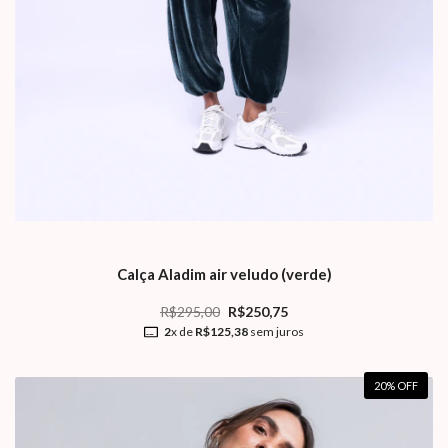
Calça Aladim air veludo (verde)
R$295,00
R$250,75
2
x de
R$125,38
sem juros
20
% OFF