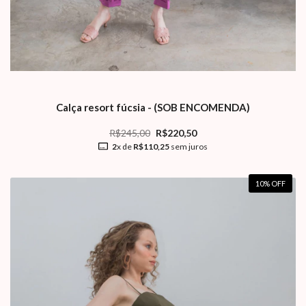
Calça resort fúcsia - (SOB ENCOMENDA)
R$245,00
R$220,50
2
x de
R$110,25
sem juros
10
% OFF